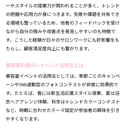
季節ごとの美容室イベントで集客力アップ
ーやスタイルの提案力が問われることが多く、トレンド
美容室イベントで季節感を演出する工夫
の把握や応用力が身につきます。失敗や課題を共有でき
る環境も整っているため、他者のフィードバックを受け
美容室の季節限定イベントで集客向上を狙
ながら自分の強みや改善点を発見しやすいのも特徴で
う
す。こうした経験が日々のサロンワークにも好影響をも
美容室の面白い季節イベント企画例まとめ
たらし、顧客満足度向上にも繋がります。
美容室イベントを活かした新規顧客獲得法
美容室で人気の季節イベント実施ポイント
美容室の面白いイベント活用法とは
美容室におけるキャンペーン成功の秘訣
美容室イベントの活用法としては、季節ごとのキャンペ
美容室キャンペーンで顧客満足度を高める
ーンやSNS連動型のフォトコンテストが非常に効果的で
美容室のキャンペーン成功事例を徹底解説
す。たとえば、春には新生活応援スタイル提案、夏は浴
美容室イベントと連動した集客キャンペー
衣ヘアアレンジ体験、秋冬はトレンドカラーコンテスト
ン
など、時期に合わせたテーマ設定が参加者の興味を引き
美容室で実践できる効果的な割引キャンペ
やすくなります。
ーン