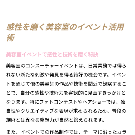
美容室イベント参加で見える新たな可能性
フォトコンテストで広がる美容室の可能性
感性を磨く美容室のイベント活用
美容師フォトコンテスト2026で広がる未来
術
美容室で挑戦するフォトコンテストの魅力
美容室のフォト作品が生む新たな価値
美容室イベントで感性と技術を磨く秘訣
美容師コンテストモデル選びのポイント
美容室のコンスーチャーイベントは、日常業務では得ら
美容室発信のフォトコンテスト受賞への道
れない新たな刺激や発見を得る絶好の機会です。イベン
美容師の挑戦に最適な最新コンテスト事情
トを通じて他の美容師の作品や技術を間近で観察するこ
美容学生コンテスト2026で夢を叶える方法
とで、自分の感性や技術力を客観的に見直すきっかけと
美容師コンテスト2026の最新トレンド解説
なります。特にフォトコンテストやヘアショーでは、独
美容師コンテスト一覧で挑戦の場を探す
自性やクリエイティブな表現が求められるため、普段の
美容室から目指すコンテスト受賞戦略
施術とは異なる発想力が自然と鍛えられます。
美容師コンテスト受賞者が語る成功体験
また、イベントでの作品制作では、テーマに沿ったカラ