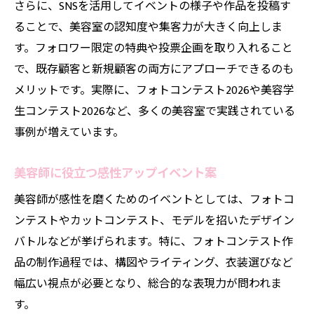
さらに、SNSを活用してイベントの様子や作品を投稿す
美容室キャンペーンの告知方法と注意点
ることで、美容室の認知度や集客力が大きく向上しま
SNS連動で輝く美容室イベントの実践例
す。フォロワー限定の特典や投票企画を取り入れること
で、既存顧客と新規顧客の両方にアプローチできるのも
美容室イベントをSNSで拡散する方法
メリットです。実際に、フォトコンテスト2026や美容学
SNS連動で盛り上がる美容室キャンペーン術
生コンテスト2026など、多くの美容室で実践されている
美容室のSNS活用でイベント集客を強化
事例が増えています。
美容室イベントとSNSの効果的な連携法
美容師コンテスト作品をSNSで魅力発信
美容師に役立つ感性アップイベント案
美容師が感性を磨くためのイベントとしては、フォトコ
ンテストやカットコンテスト、モデルを招いたデザイン
バトルなどが挙げられます。特に、フォトコンテスト作
品の制作過程では、構図やライティング、衣装選びなど
幅広い視点が必要となり、総合的な表現力が問われま
す。